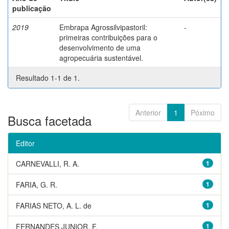
publicação
2019
Embrapa Agrossilvipastoril:
-
primeiras contribuições para o
desenvolvimento de uma
agropecuária sustentável.
Resultado 1-1 de 1.
Anterior
1
Póximo
Busca facetada
Editor
CARNEVALLI, R. A.
1
FARIA, G. R.
1
FARIAS NETO, A. L. de
1
FERNANDES JUNIOR, F.
1