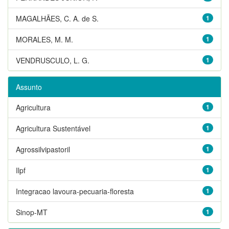
MAGALHÃES, C. A. de S.
1
MORALES, M. M.
1
VENDRUSCULO, L. G.
1
Assunto
Agricultura
1
Agricultura Sustentável
1
Agrossilvipastoril
1
Ilpf
1
Integracao lavoura-pecuaria-floresta
1
Sinop-MT
1