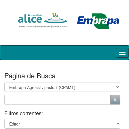
Skip
navigation
Página de Busca
Filtros correntes: