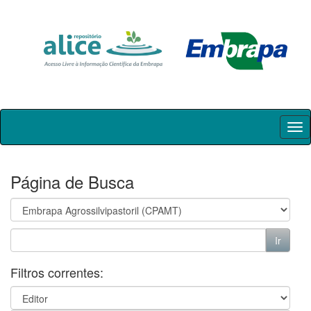
Skip
navigation
Página de Busca
Filtros correntes: