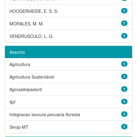
HOOGERHEIDE, E. S. S.
1
MORALES, M. M.
1
VENDRUSCULO, L. G.
1
Assunto
Agricultura
1
Agricultura Sustentável
1
Agrossilvipastoril
1
Ilpf
1
Integracao lavoura-pecuaria-floresta
1
Sinop-MT
1