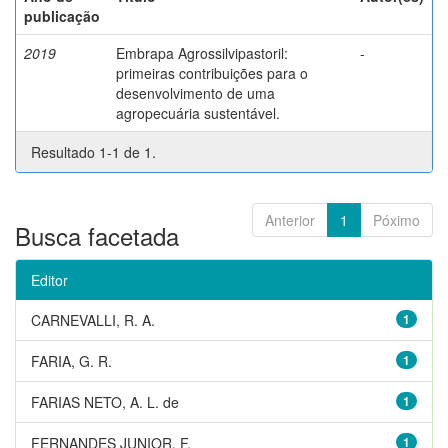
publicação
2019
Embrapa Agrossilvipastoril:
-
primeiras contribuições para o
desenvolvimento de uma
agropecuária sustentável.
Resultado 1-1 de 1.
Anterior
1
Póximo
Busca facetada
Editor
CARNEVALLI, R. A.
1
FARIA, G. R.
1
FARIAS NETO, A. L. de
1
FERNANDES JUNIOR, F.
1