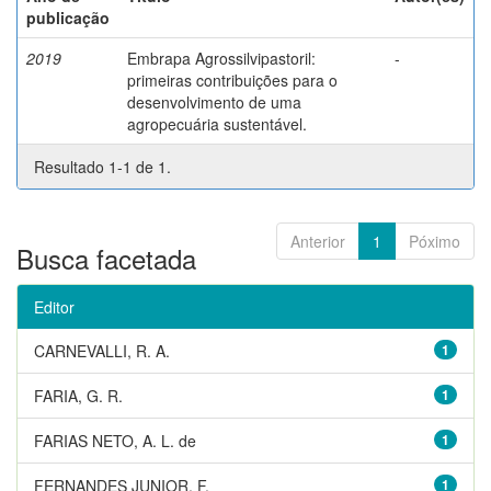
publicação
2019
Embrapa Agrossilvipastoril:
-
primeiras contribuições para o
desenvolvimento de uma
agropecuária sustentável.
Resultado 1-1 de 1.
Anterior
1
Póximo
Busca facetada
Editor
CARNEVALLI, R. A.
1
FARIA, G. R.
1
FARIAS NETO, A. L. de
1
FERNANDES JUNIOR, F.
1