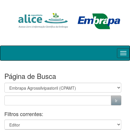
Skip
navigation
Página de Busca
Filtros correntes: