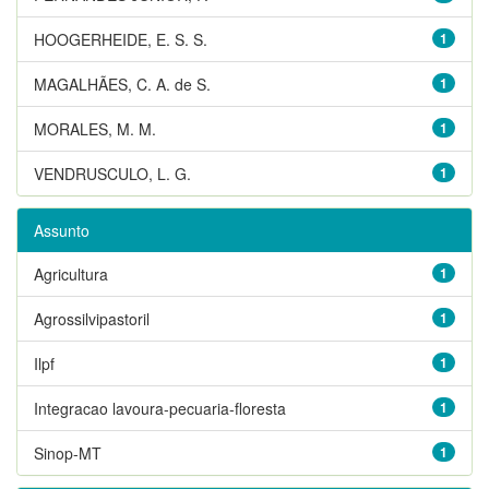
HOOGERHEIDE, E. S. S.
1
MAGALHÃES, C. A. de S.
1
MORALES, M. M.
1
VENDRUSCULO, L. G.
1
Assunto
Agricultura
1
Agrossilvipastoril
1
Ilpf
1
Integracao lavoura-pecuaria-floresta
1
Sinop-MT
1