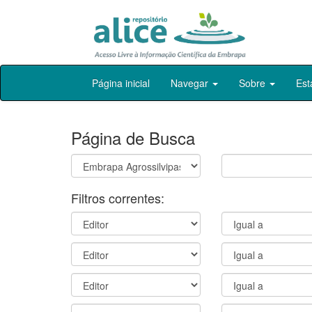
Skip
Página inicial
Navegar
Sobre
Est
navigation
Página de Busca
Filtros correntes: