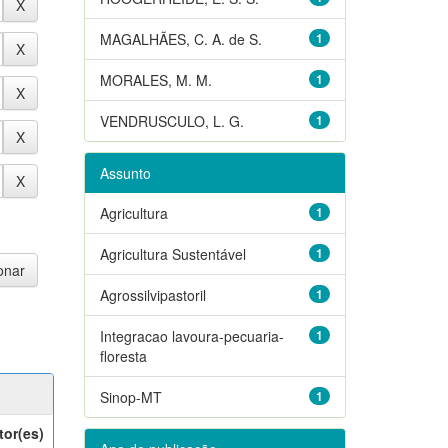
MAGALHÃES, C. A. de S.
1
MORALES, M. M.
1
VENDRUSCULO, L. G.
1
Assunto
Agricultura
1
Agricultura Sustentável
1
Agrossilvipastoril
1
Integracao lavoura-pecuaria-
1
floresta
Sinop-MT
1
tor(es)