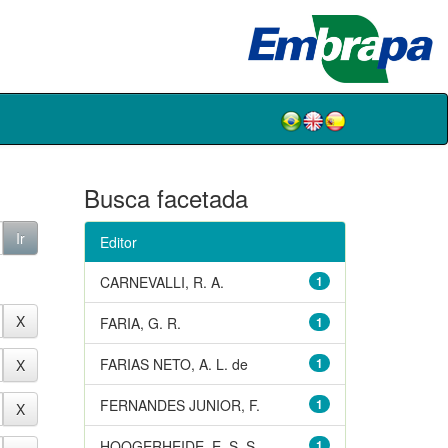
Busca facetada
Editor
CARNEVALLI, R. A.
1
FARIA, G. R.
1
FARIAS NETO, A. L. de
1
FERNANDES JUNIOR, F.
1
HOOGERHEIDE, E. S. S.
1