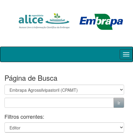
Skip
navigation
Página de Busca
Filtros correntes: