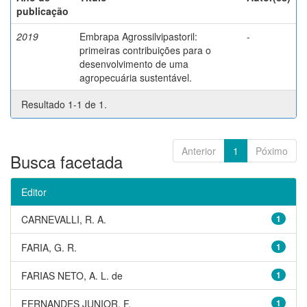
publicação
2019
Embrapa Agrossilvipastoril:
-
primeiras contribuições para o
desenvolvimento de uma
agropecuária sustentável.
Resultado 1-1 de 1.
Anterior
1
Póximo
Busca facetada
Editor
CARNEVALLI, R. A.
1
FARIA, G. R.
1
FARIAS NETO, A. L. de
1
FERNANDES JUNIOR, F.
1