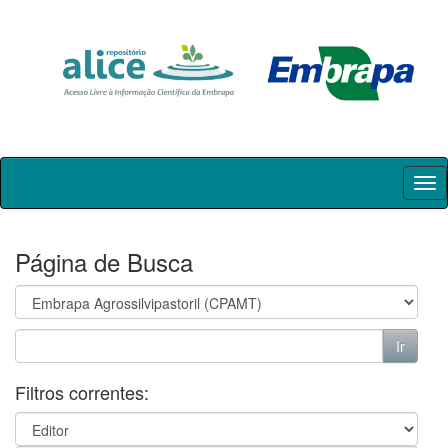
Skip
navigation
Página de Busca
Filtros correntes: