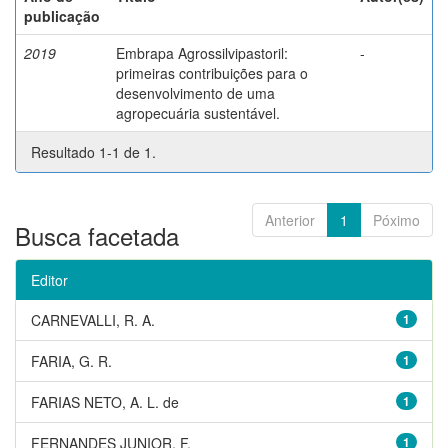
publicação
2019
Embrapa Agrossilvipastoril:
-
primeiras contribuições para o
desenvolvimento de uma
agropecuária sustentável.
Resultado 1-1 de 1.
Anterior
1
Póximo
Busca facetada
Editor
CARNEVALLI, R. A.
1
FARIA, G. R.
1
FARIAS NETO, A. L. de
1
FERNANDES JUNIOR, F.
1