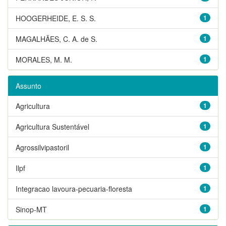
HOOGERHEIDE, E. S. S.
1
MAGALHÃES, C. A. de S.
1
MORALES, M. M.
1
Assunto
Agricultura
1
Agricultura Sustentável
1
Agrossilvipastoril
1
Ilpf
1
Integracao lavoura-pecuaria-floresta
1
Sinop-MT
1