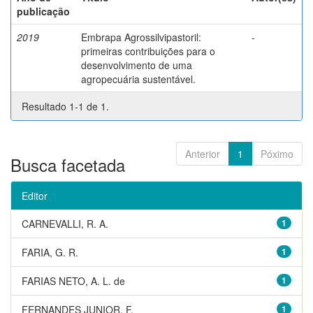
publicação
2019
Embrapa Agrossilvipastoril:
-
primeiras contribuições para o
desenvolvimento de uma
agropecuária sustentável.
Resultado 1-1 de 1.
Anterior
1
Póximo
Busca facetada
Editor
CARNEVALLI, R. A.
1
FARIA, G. R.
1
FARIAS NETO, A. L. de
1
FERNANDES JUNIOR, F.
1