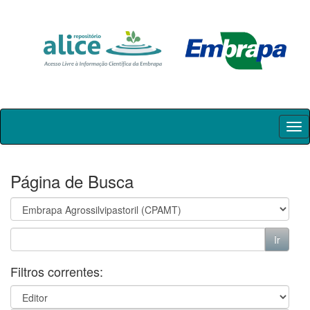
Skip
navigation
Página de Busca
Filtros correntes: