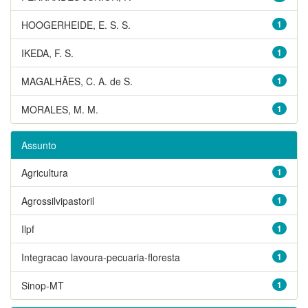
HOOGERHEIDE, E. S. S.
1
IKEDA, F. S.
1
MAGALHÃES, C. A. de S.
1
MORALES, M. M.
1
Assunto
Agricultura
1
Agrossilvipastoril
1
Ilpf
1
Integracao lavoura-pecuaria-floresta
1
Sinop-MT
1