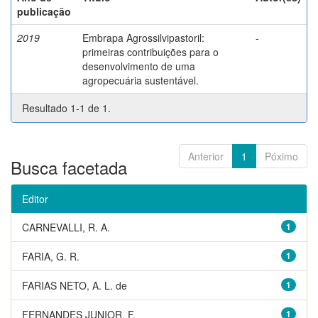
publicação
2019
Embrapa Agrossilvipastoril:
-
primeiras contribuições para o
desenvolvimento de uma
agropecuária sustentável.
Resultado 1-1 de 1.
Anterior
1
Póximo
Busca facetada
Editor
CARNEVALLI, R. A.
1
FARIA, G. R.
1
FARIAS NETO, A. L. de
1
FERNANDES JUNIOR, F.
1