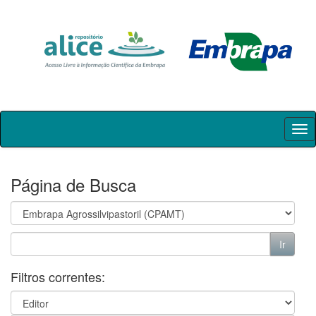
Skip
navigation
Página de Busca
Filtros correntes: