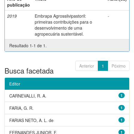
publicação
2019
Embrapa Agrossilvipastoril:
-
primeiras contribuições para o
desenvolvimento de uma
agropecuária sustentável.
Resultado 1-1 de 1.
Anterior
1
Póximo
Busca facetada
Editor
CARNEVALLI, R. A.
1
FARIA, G. R.
1
FARIAS NETO, A. L. de
1
FERNANDES JUNIOR, F.
1