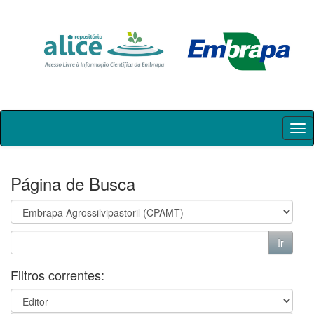
Skip
navigation
Página de Busca
Filtros correntes: