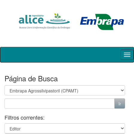
Skip
navigation
Página de Busca
Filtros correntes: