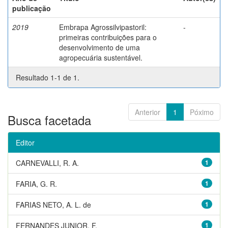
publicação
2019
Embrapa Agrossilvipastoril:
-
primeiras contribuições para o
desenvolvimento de uma
agropecuária sustentável.
Resultado 1-1 de 1.
Anterior
1
Póximo
Busca facetada
Editor
CARNEVALLI, R. A.
1
FARIA, G. R.
1
FARIAS NETO, A. L. de
1
FERNANDES JUNIOR, F.
1