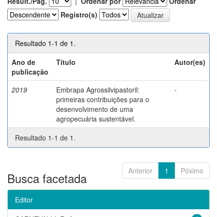
Result./Pág.
|
Ordenar por
Ordenar
Registro(s)
Resultado 1-1 de 1.
Ano de
Título
Autor(es)
publicação
2019
Embrapa Agrossilvipastoril:
-
primeiras contribuições para o
desenvolvimento de uma
agropecuária sustentável.
Resultado 1-1 de 1.
Anterior
1
Póximo
Busca facetada
Editor