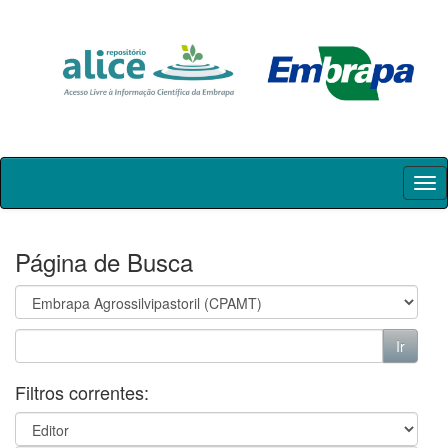
Skip
navigation
Página de Busca
Filtros correntes: