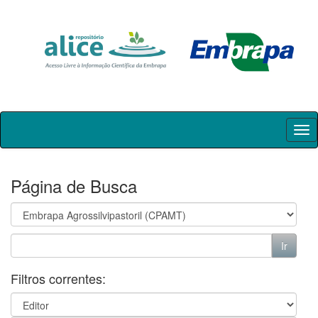
Skip
navigation
Página de Busca
Filtros correntes: