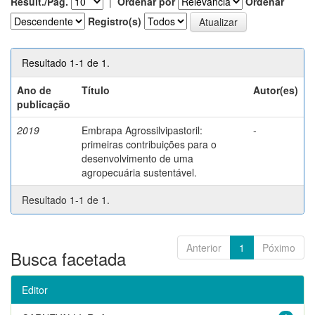
Result./Pág.
|
Ordenar por
Ordenar
Registro(s)
Resultado 1-1 de 1.
Ano de
Título
Autor(es)
publicação
2019
Embrapa Agrossilvipastoril:
-
primeiras contribuições para o
desenvolvimento de uma
agropecuária sustentável.
Resultado 1-1 de 1.
Anterior
1
Póximo
Busca facetada
Editor