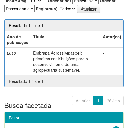
Result./Pág.
|
Ordenar por
Ordenar
Registro(s)
Resultado 1-1 de 1.
Ano de
Título
Autor(es)
publicação
2019
Embrapa Agrossilvipastoril:
-
primeiras contribuições para o
desenvolvimento de uma
agropecuária sustentável.
Resultado 1-1 de 1.
Anterior
1
Póximo
Busca facetada
Editor