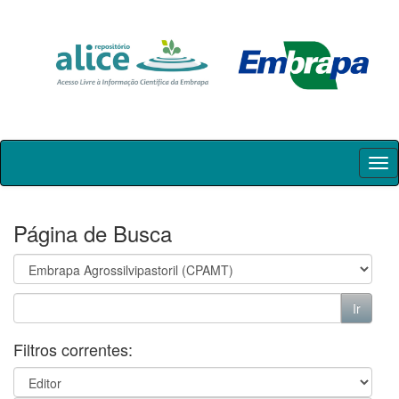
Skip
navigation
Página de Busca
Filtros correntes: