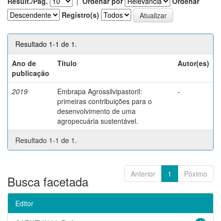
Result./Pág.
|
Ordenar por
Ordenar
Registro(s)
Resultado 1-1 de 1.
Ano de
Título
Autor(es)
publicação
2019
Embrapa Agrossilvipastoril:
-
primeiras contribuições para o
desenvolvimento de uma
agropecuária sustentável.
Resultado 1-1 de 1.
Anterior
1
Póximo
Busca facetada
Editor