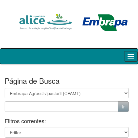
Skip
navigation
Página de Busca
Filtros correntes: