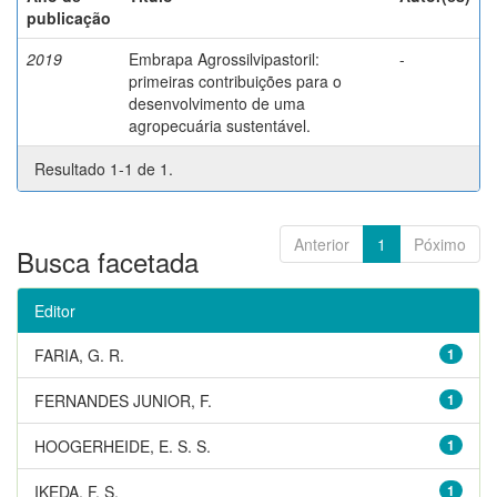
publicação
2019
Embrapa Agrossilvipastoril:
-
primeiras contribuições para o
desenvolvimento de uma
agropecuária sustentável.
Resultado 1-1 de 1.
Anterior
1
Póximo
Busca facetada
Editor
FARIA, G. R.
1
FERNANDES JUNIOR, F.
1
HOOGERHEIDE, E. S. S.
1
IKEDA, F. S.
1