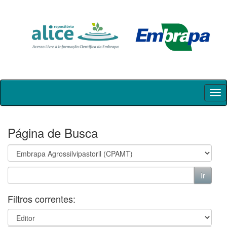
Skip
navigation
Página de Busca
Filtros correntes: