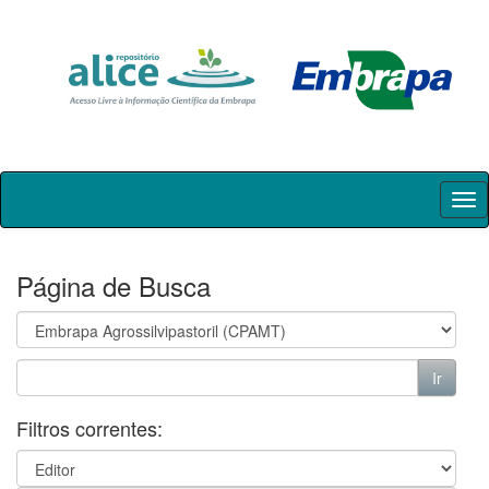
Skip
navigation
Página de Busca
Filtros correntes: