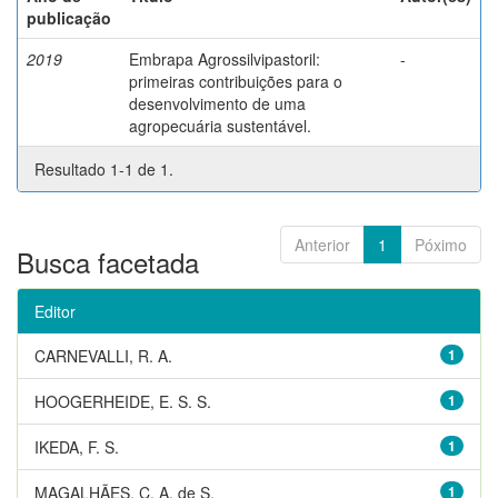
publicação
2019
Embrapa Agrossilvipastoril:
-
primeiras contribuições para o
desenvolvimento de uma
agropecuária sustentável.
Resultado 1-1 de 1.
Anterior
1
Póximo
Busca facetada
Editor
CARNEVALLI, R. A.
1
HOOGERHEIDE, E. S. S.
1
IKEDA, F. S.
1
MAGALHÃES, C. A. de S.
1