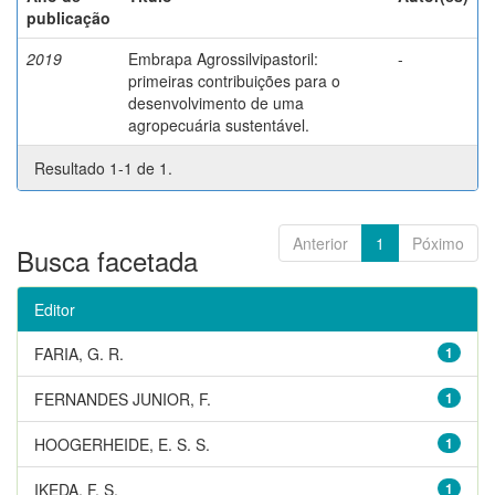
publicação
2019
Embrapa Agrossilvipastoril:
-
primeiras contribuições para o
desenvolvimento de uma
agropecuária sustentável.
Resultado 1-1 de 1.
Anterior
1
Póximo
Busca facetada
Editor
FARIA, G. R.
1
FERNANDES JUNIOR, F.
1
HOOGERHEIDE, E. S. S.
1
IKEDA, F. S.
1