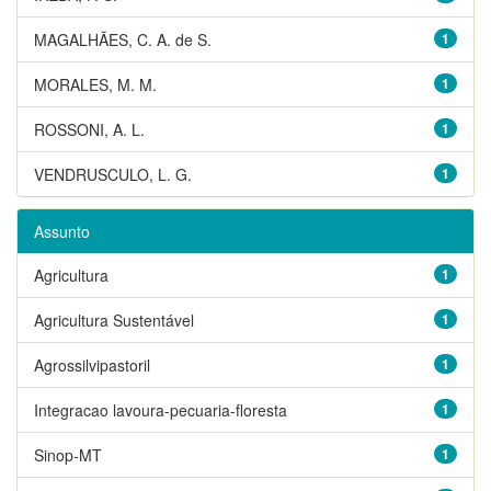
MAGALHÃES, C. A. de S.
1
MORALES, M. M.
1
ROSSONI, A. L.
1
VENDRUSCULO, L. G.
1
Assunto
Agricultura
1
Agricultura Sustentável
1
Agrossilvipastoril
1
Integracao lavoura-pecuaria-floresta
1
Sinop-MT
1