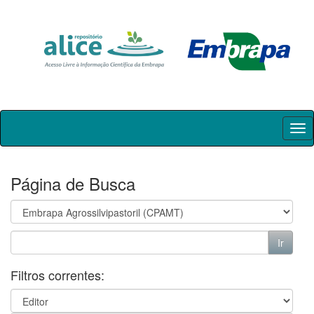
Skip
navigation
Página de Busca
Filtros correntes: