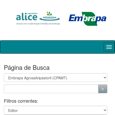
Skip
navigation
Página de Busca
Filtros correntes: