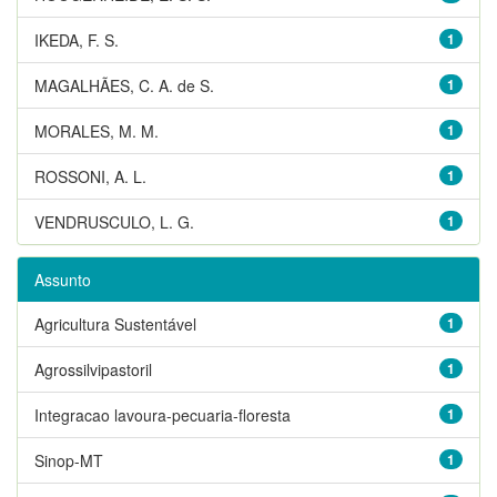
IKEDA, F. S.
1
MAGALHÃES, C. A. de S.
1
MORALES, M. M.
1
ROSSONI, A. L.
1
VENDRUSCULO, L. G.
1
Assunto
Agricultura Sustentável
1
Agrossilvipastoril
1
Integracao lavoura-pecuaria-floresta
1
Sinop-MT
1