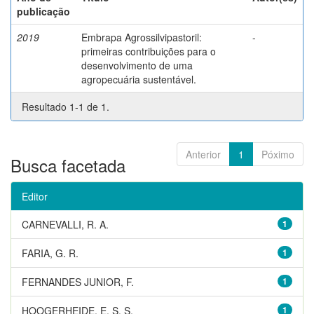
publicação
2019
Embrapa Agrossilvipastoril:
-
primeiras contribuições para o
desenvolvimento de uma
agropecuária sustentável.
Resultado 1-1 de 1.
Anterior
1
Póximo
Busca facetada
Editor
CARNEVALLI, R. A.
1
FARIA, G. R.
1
FERNANDES JUNIOR, F.
1
HOOGERHEIDE, E. S. S.
1