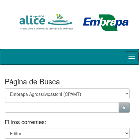
Skip
navigation
Página de Busca
Filtros correntes: