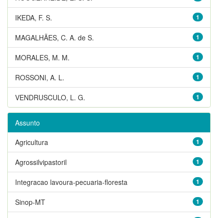
IKEDA, F. S.
1
MAGALHÃES, C. A. de S.
1
MORALES, M. M.
1
ROSSONI, A. L.
1
VENDRUSCULO, L. G.
1
Assunto
Agricultura
1
Agrossilvipastoril
1
Integracao lavoura-pecuaria-floresta
1
Sinop-MT
1