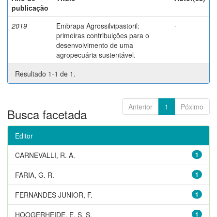
publicação
2019
Embrapa Agrossilvipastoril:
-
primeiras contribuições para o
desenvolvimento de uma
agropecuária sustentável.
Resultado 1-1 de 1.
Anterior
1
Póximo
Busca facetada
Editor
CARNEVALLI, R. A.
1
FARIA, G. R.
1
FERNANDES JUNIOR, F.
1
HOOGERHEIDE, E. S. S.
1