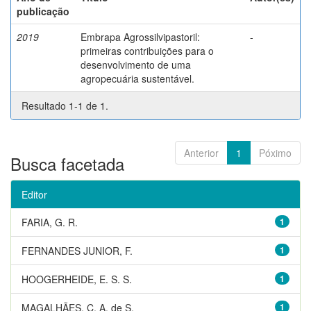
publicação
2019
Embrapa Agrossilvipastoril:
-
primeiras contribuições para o
desenvolvimento de uma
agropecuária sustentável.
Resultado 1-1 de 1.
Anterior
1
Póximo
Busca facetada
Editor
FARIA, G. R.
1
FERNANDES JUNIOR, F.
1
HOOGERHEIDE, E. S. S.
1
MAGALHÃES, C. A. de S.
1