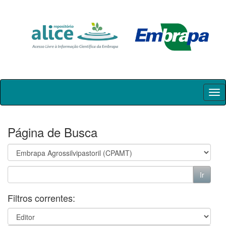
Skip
navigation
Página de Busca
Filtros correntes: