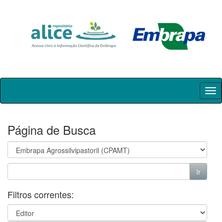
Skip
navigation
Página de Busca
Filtros correntes: