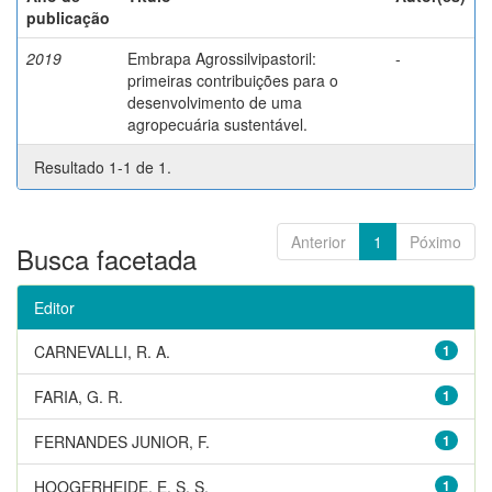
publicação
2019
Embrapa Agrossilvipastoril:
-
primeiras contribuições para o
desenvolvimento de uma
agropecuária sustentável.
Resultado 1-1 de 1.
Anterior
1
Póximo
Busca facetada
Editor
CARNEVALLI, R. A.
1
FARIA, G. R.
1
FERNANDES JUNIOR, F.
1
HOOGERHEIDE, E. S. S.
1