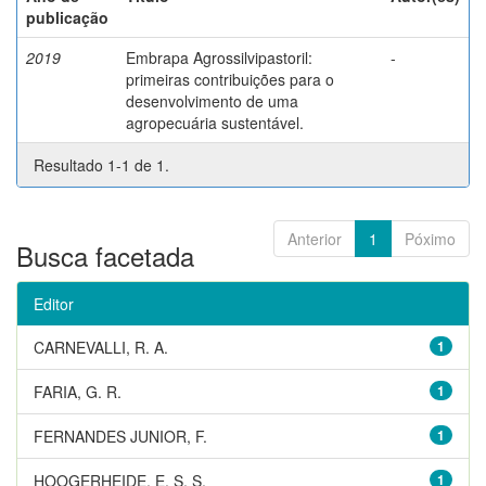
publicação
2019
Embrapa Agrossilvipastoril:
-
primeiras contribuições para o
desenvolvimento de uma
agropecuária sustentável.
Resultado 1-1 de 1.
Anterior
1
Póximo
Busca facetada
Editor
CARNEVALLI, R. A.
1
FARIA, G. R.
1
FERNANDES JUNIOR, F.
1
HOOGERHEIDE, E. S. S.
1