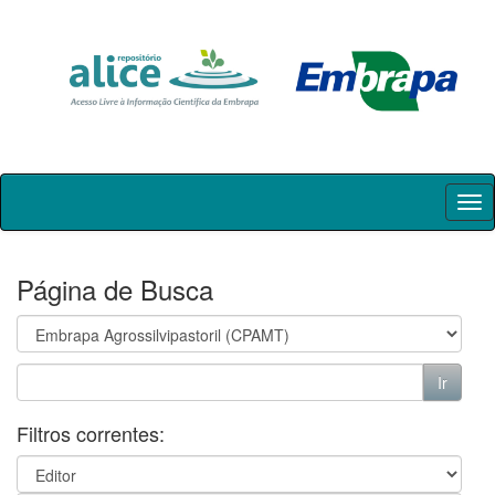
Skip
navigation
Página de Busca
Filtros correntes: