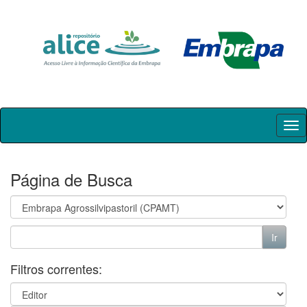
Skip
navigation
Página de Busca
Filtros correntes: