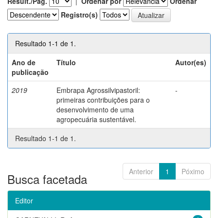
Result./Pág.
|
Ordenar por
Ordenar
Registro(s)
Resultado 1-1 de 1.
Ano de
Título
Autor(es)
publicação
2019
Embrapa Agrossilvipastoril:
-
primeiras contribuições para o
desenvolvimento de uma
agropecuária sustentável.
Resultado 1-1 de 1.
Anterior
1
Póximo
Busca facetada
Editor