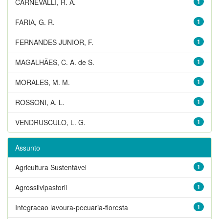
CARNEVALLI, R. A.
1
FARIA, G. R.
1
FERNANDES JUNIOR, F.
1
MAGALHÃES, C. A. de S.
1
MORALES, M. M.
1
ROSSONI, A. L.
1
VENDRUSCULO, L. G.
1
Assunto
Agricultura Sustentável
1
Agrossilvipastoril
1
Integracao lavoura-pecuaria-floresta
1