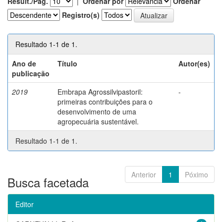
Result./Pág.
|
Ordenar por
Ordenar
Registro(s)
Resultado 1-1 de 1.
Ano de
Título
Autor(es)
publicação
2019
Embrapa Agrossilvipastoril:
-
primeiras contribuições para o
desenvolvimento de uma
agropecuária sustentável.
Resultado 1-1 de 1.
Anterior
1
Póximo
Busca facetada
Editor