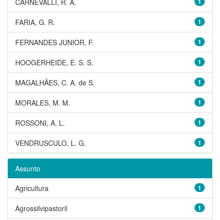
CARNEVALLI, R. A.
1
FARIA, G. R.
1
FERNANDES JUNIOR, F.
1
HOOGERHEIDE, E. S. S.
1
MAGALHÃES, C. A. de S.
1
MORALES, M. M.
1
ROSSONI, A. L.
1
VENDRUSCULO, L. G.
1
Assunto
Agricultura
1
Agrossilvipastoril
1