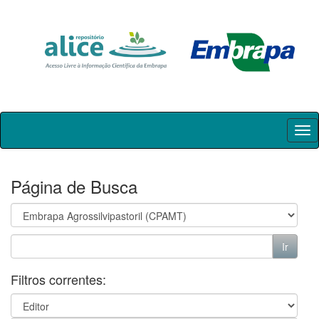
Skip
navigation
Página de Busca
Filtros correntes: