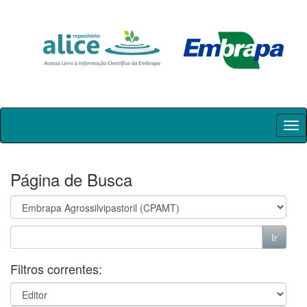
Skip
navigation
Página de Busca
Filtros correntes: