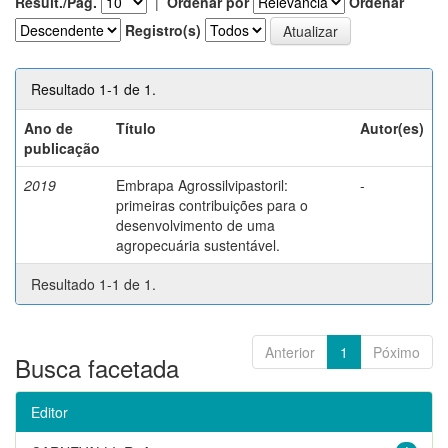
Result./Pág.
|
Ordenar por
Ordenar
Registro(s)
Resultado 1-1 de 1.
Ano de
Título
Autor(es)
publicação
2019
Embrapa Agrossilvipastoril:
-
primeiras contribuições para o
desenvolvimento de uma
agropecuária sustentável.
Resultado 1-1 de 1.
Anterior
1
Póximo
Busca facetada
Editor