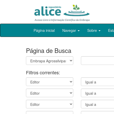
Skip
Página inicial
Navegar
Sobre
Est
navigation
Página de Busca
Filtros correntes: