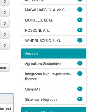
MAGALHÃES, C. A. de S.
1
MORALES, M. M.
1
ROSSONI, A. L.
1
VENDRUSCULO, L. G.
1
Assunto
Agricultura Sustentável
1
Integracao lavoura-pecuaria-
1
floresta
Sinop-MT
1
Sistemas integrados
1
tor(es)