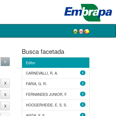
Busca facetada
Editor
CARNEVALLI, R. A.
1
FARIA, G. R.
1
FERNANDES JUNIOR, F.
1
HOOGERHEIDE, E. S. S.
1
IKEDA, F. S.
1