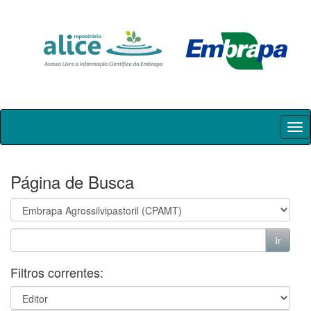
Skip
navigation
Página de Busca
Filtros correntes: