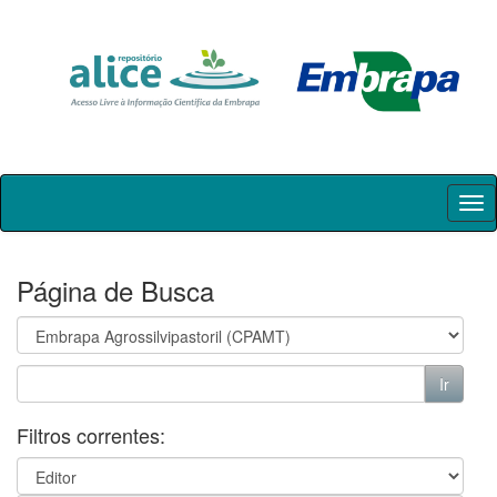
Skip
navigation
Página de Busca
Filtros correntes: