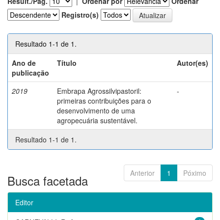
Result./Pág.
|
Ordenar por
Ordenar
Registro(s)
Resultado 1-1 de 1.
Ano de
Título
Autor(es)
publicação
2019
Embrapa Agrossilvipastoril:
-
primeiras contribuições para o
desenvolvimento de uma
agropecuária sustentável.
Resultado 1-1 de 1.
Anterior
1
Póximo
Busca facetada
Editor