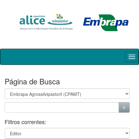
Skip
navigation
Página de Busca
Filtros correntes: