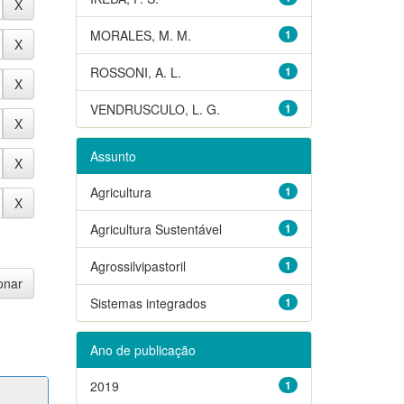
MORALES, M. M.
1
ROSSONI, A. L.
1
VENDRUSCULO, L. G.
1
Assunto
Agricultura
1
Agricultura Sustentável
1
Agrossilvipastoril
1
Sistemas integrados
1
Ano de publicação
2019
1