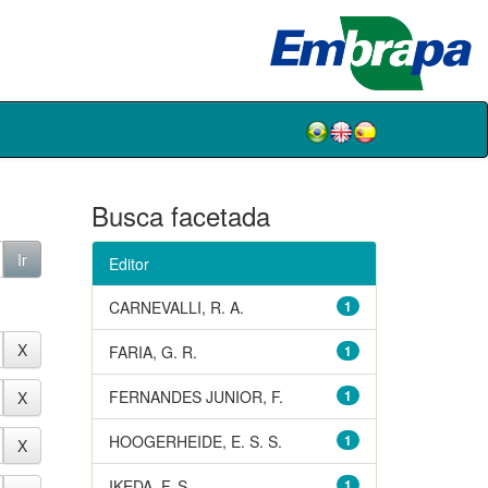
Busca facetada
Editor
CARNEVALLI, R. A.
1
FARIA, G. R.
1
FERNANDES JUNIOR, F.
1
HOOGERHEIDE, E. S. S.
1
IKEDA, F. S.
1