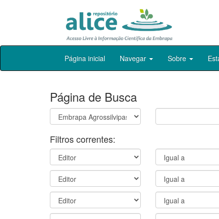
Skip
Página inicial
Navegar
Sobre
Est
navigation
Página de Busca
Filtros correntes: