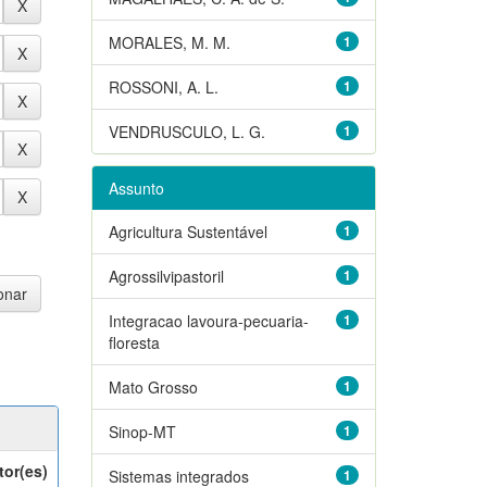
MORALES, M. M.
1
ROSSONI, A. L.
1
VENDRUSCULO, L. G.
1
Assunto
Agricultura Sustentável
1
Agrossilvipastoril
1
Integracao lavoura-pecuaria-
1
floresta
Mato Grosso
1
Sinop-MT
1
tor(es)
Sistemas integrados
1