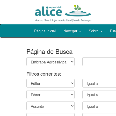
Skip
Página inicial
Navegar
Sobre
Est
navigation
Página de Busca
Filtros correntes: