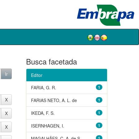
Busca facetada
Editor
FARIA, G. R.
1
FARIAS NETO, A. L. de
1
IKEDA, F. S.
1
ISERNHAGEN, I.
1
MAGALHÃES, C. A. de S.
1