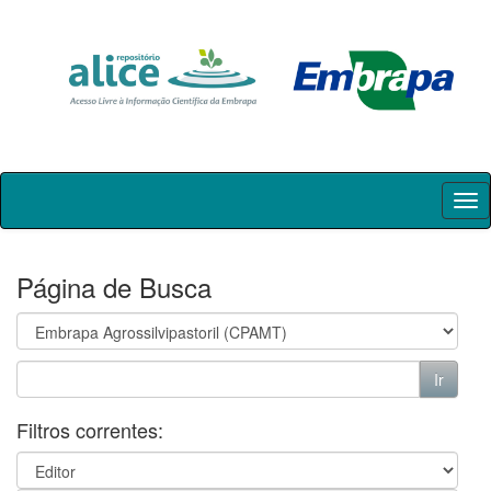
Skip
navigation
Página de Busca
Filtros correntes: