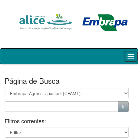
Skip
navigation
Página de Busca
Filtros correntes: