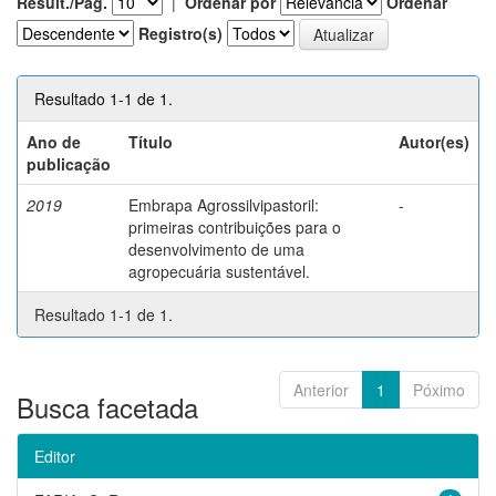
Result./Pág.
|
Ordenar por
Ordenar
Registro(s)
Resultado 1-1 de 1.
Ano de
Título
Autor(es)
publicação
2019
Embrapa Agrossilvipastoril:
-
primeiras contribuições para o
desenvolvimento de uma
agropecuária sustentável.
Resultado 1-1 de 1.
Anterior
1
Póximo
Busca facetada
Editor