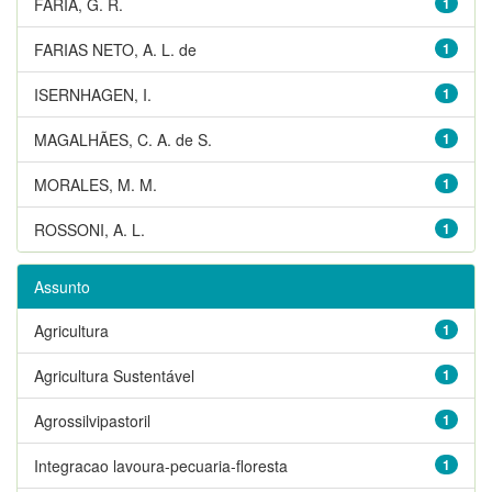
FARIA, G. R.
1
FARIAS NETO, A. L. de
1
ISERNHAGEN, I.
1
MAGALHÃES, C. A. de S.
1
MORALES, M. M.
1
ROSSONI, A. L.
1
Assunto
Agricultura
1
Agricultura Sustentável
1
Agrossilvipastoril
1
Integracao lavoura-pecuaria-floresta
1