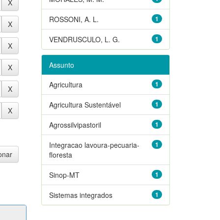
ROSSONI, A. L.
1
VENDRUSCULO, L. G.
1
Assunto
Agricultura
1
Agricultura Sustentável
1
Agrossilvipastoril
1
Integracao lavoura-pecuaria-
1
floresta
Sinop-MT
1
Sistemas integrados
1