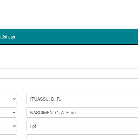
atísticas