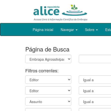
Skip
Página inicial
Navegar
Sobre
Est
navigation
Página de Busca
Filtros correntes: