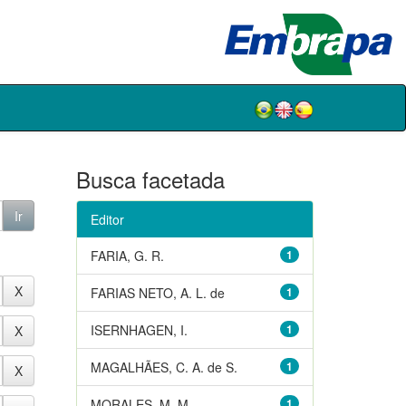
Busca facetada
Editor
FARIA, G. R.
1
FARIAS NETO, A. L. de
1
ISERNHAGEN, I.
1
MAGALHÃES, C. A. de S.
1
MORALES, M. M.
1