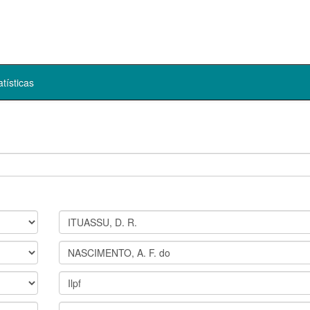
atísticas