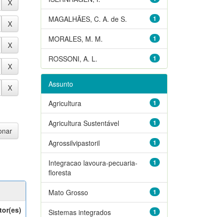
MAGALHÃES, C. A. de S.
1
MORALES, M. M.
1
ROSSONI, A. L.
1
Assunto
Agricultura
1
Agricultura Sustentável
1
Agrossilvipastoril
1
Integracao lavoura-pecuaria-
1
floresta
Mato Grosso
1
tor(es)
Sistemas integrados
1