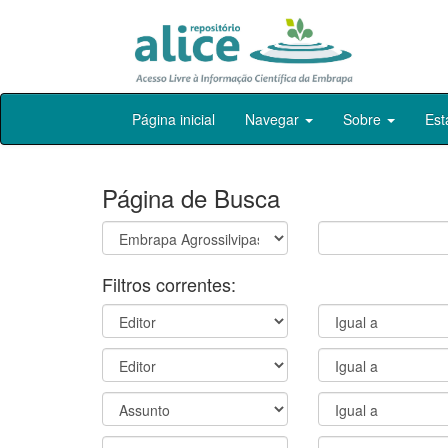
Skip
Página inicial
Navegar
Sobre
Est
navigation
Página de Busca
Filtros correntes: