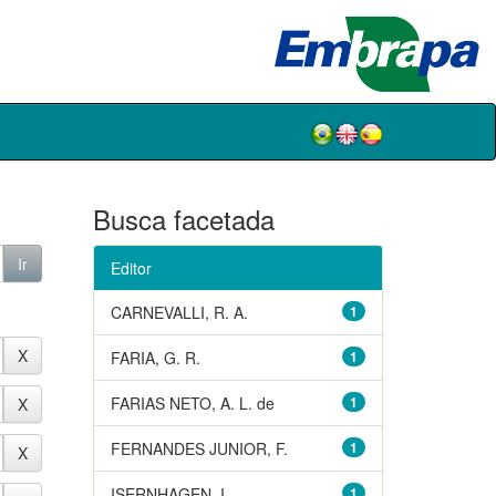
Busca facetada
Editor
CARNEVALLI, R. A.
1
FARIA, G. R.
1
FARIAS NETO, A. L. de
1
FERNANDES JUNIOR, F.
1
ISERNHAGEN, I.
1