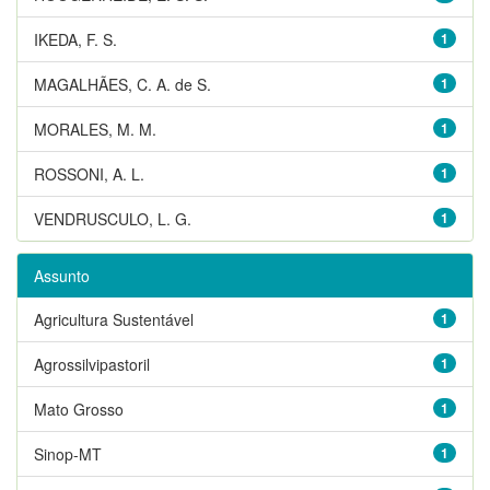
IKEDA, F. S.
1
MAGALHÃES, C. A. de S.
1
MORALES, M. M.
1
ROSSONI, A. L.
1
VENDRUSCULO, L. G.
1
Assunto
Agricultura Sustentável
1
Agrossilvipastoril
1
Mato Grosso
1
Sinop-MT
1