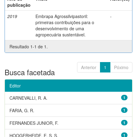
publicação
2019
Embrapa Agrossilvipastoril:
-
primeiras contribuições para o
desenvolvimento de uma
agropecuária sustentável.
Resultado 1-1 de 1.
Anterior
1
Póximo
Busca facetada
Editor
CARNEVALLI, R. A.
1
FARIA, G. R.
1
FERNANDES JUNIOR, F.
1
HOOGERHEIDE, E. S. S.
1