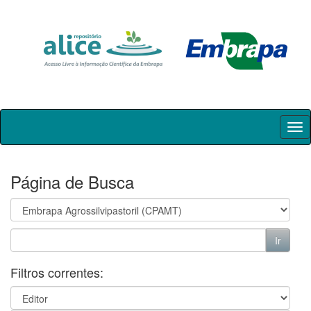
Skip
navigation
Página de Busca
Filtros correntes: