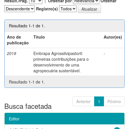
Result./Pág.
|
Ordenar por
Ordenar
Registro(s)
Resultado 1-1 de 1.
Ano de
Título
Autor(es)
publicação
2019
Embrapa Agrossilvipastoril:
-
primeiras contribuições para o
desenvolvimento de uma
agropecuária sustentável.
Resultado 1-1 de 1.
Anterior
1
Póximo
Busca facetada
Editor