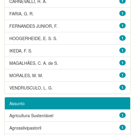
CARNEVALLI, R. A.
1
FARIA, G. R.
1
FERNANDES JUNIOR, F.
1
HOOGERHEIDE, E. S. S.
1
IKEDA, F. S.
1
MAGALHÃES, C. A. de S.
1
MORALES, M. M.
1
VENDRUSCULO, L. G.
1
Assunto
Agricultura Sustentável
1
Agrossilvipastoril
1