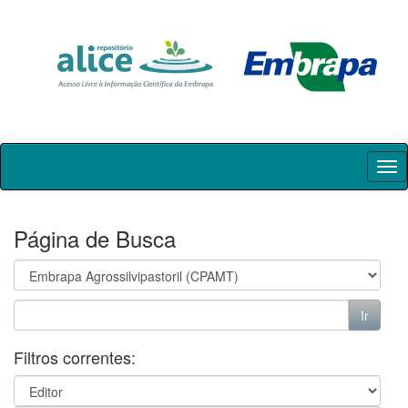
Skip
navigation
Página de Busca
Filtros correntes: