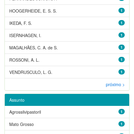
HOOGERHEIDE, E. S. S.
1
IKEDA, F. S.
1
ISERNHAGEN, I.
1
MAGALHÃES, C. A. de S.
1
ROSSONI, A. L.
1
VENDRUSCULO, L. G.
1
próximo >
Assunto
Agrossilvipastoril
1
Mato Grosso
1