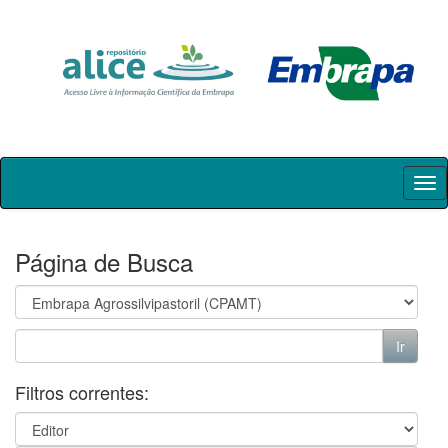
Skip
navigation
Página de Busca
Filtros correntes: