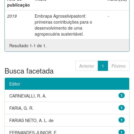
publicação
2019
Embrapa Agrossilvipastoril:
-
primeiras contribuições para o
desenvolvimento de uma
agropecuária sustentável.
Resultado 1-1 de 1.
Anterior
1
Póximo
Busca facetada
Editor
CARNEVALLI, R. A.
1
FARIA, G. R.
1
FARIAS NETO, A. L. de
1
FERNANDES JUNIOR, F.
1