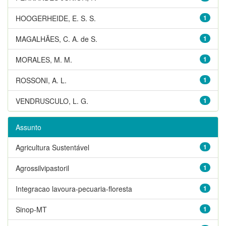
HOOGERHEIDE, E. S. S.
1
MAGALHÃES, C. A. de S.
1
MORALES, M. M.
1
ROSSONI, A. L.
1
VENDRUSCULO, L. G.
1
Assunto
Agricultura Sustentável
1
Agrossilvipastoril
1
Integracao lavoura-pecuaria-floresta
1
Sinop-MT
1