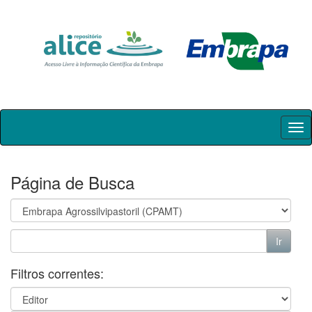
Skip
navigation
Página de Busca
Filtros correntes: