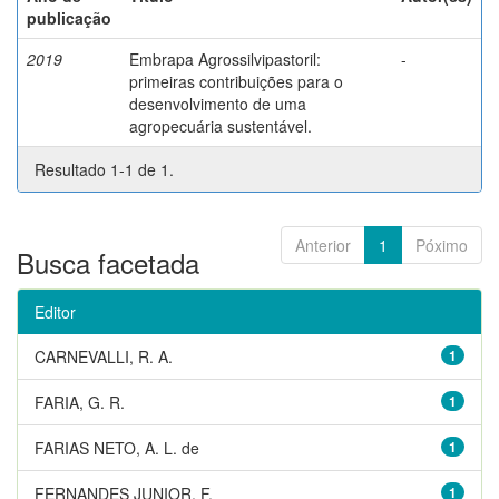
publicação
2019
Embrapa Agrossilvipastoril:
-
primeiras contribuições para o
desenvolvimento de uma
agropecuária sustentável.
Resultado 1-1 de 1.
Anterior
1
Póximo
Busca facetada
Editor
CARNEVALLI, R. A.
1
FARIA, G. R.
1
FARIAS NETO, A. L. de
1
FERNANDES JUNIOR, F.
1