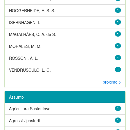
HOOGERHEIDE, E. S. S.
1
ISERNHAGEN, I.
1
MAGALHÃES, C. A. de S.
1
MORALES, M. M.
1
ROSSONI, A. L.
1
VENDRUSCULO, L. G.
1
próximo >
Assunto
Agricultura Sustentável
1
Agrossilvipastoril
1