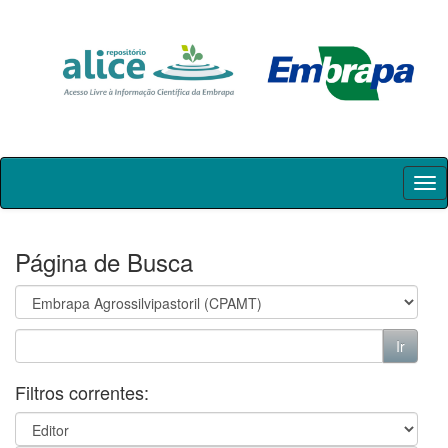
Skip
navigation
Página de Busca
Filtros correntes: