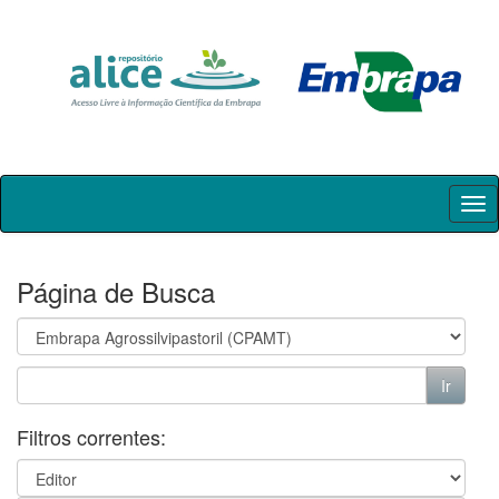
Skip
navigation
Página de Busca
Filtros correntes: