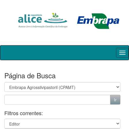
Skip
navigation
Página de Busca
Filtros correntes: