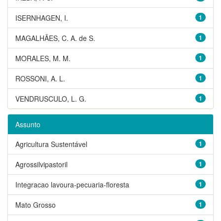
ISERNHAGEN, I.
1
MAGALHÃES, C. A. de S.
1
MORALES, M. M.
1
ROSSONI, A. L.
1
VENDRUSCULO, L. G.
1
Assunto
Agricultura Sustentável
1
Agrossilvipastoril
1
Integracao lavoura-pecuaria-floresta
1
Mato Grosso
1