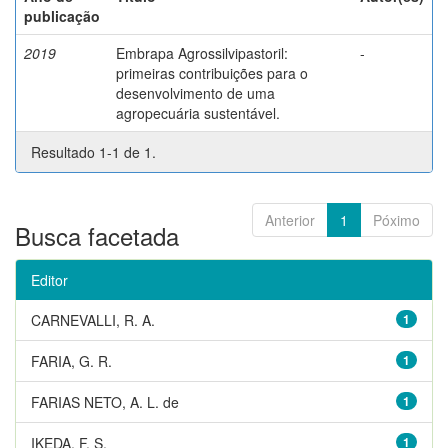
publicação
2019
Embrapa Agrossilvipastoril:
-
primeiras contribuições para o
desenvolvimento de uma
agropecuária sustentável.
Resultado 1-1 de 1.
Anterior
1
Póximo
Busca facetada
Editor
CARNEVALLI, R. A.
1
FARIA, G. R.
1
FARIAS NETO, A. L. de
1
IKEDA, F. S.
1