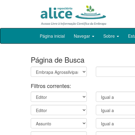
Skip
Página inicial
Navegar
Sobre
Est
navigation
Página de Busca
Filtros correntes: