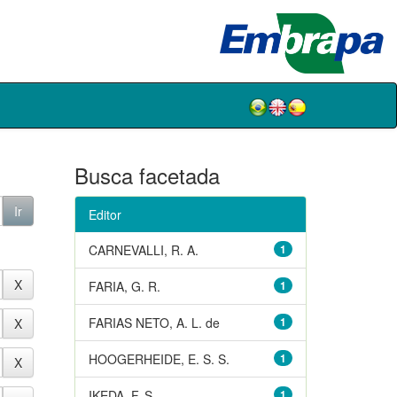
Busca facetada
Editor
CARNEVALLI, R. A.
1
FARIA, G. R.
1
FARIAS NETO, A. L. de
1
HOOGERHEIDE, E. S. S.
1
IKEDA, F. S.
1