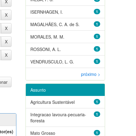
ISERNHAGEN, I.
1
MAGALHÃES, C. A. de S.
1
MORALES, M. M.
1
ROSSONI, A. L.
1
VENDRUSCULO, L. G.
1
próximo >
Assunto
Agricultura Sustentável
1
Integracao lavoura-pecuaria-
1
floresta
tor(es)
Mato Grosso
1