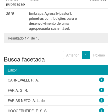
publicação
2019
Embrapa Agrossilvipastoril:
-
primeiras contribuições para o
desenvolvimento de uma
agropecuária sustentável.
Resultado 1-1 de 1.
Anterior
1
Póximo
Busca facetada
Editor
CARNEVALLI, R. A.
1
FARIA, G. R.
1
FARIAS NETO, A. L. de
1
HOOGERHEIDE, E. S. S.
1