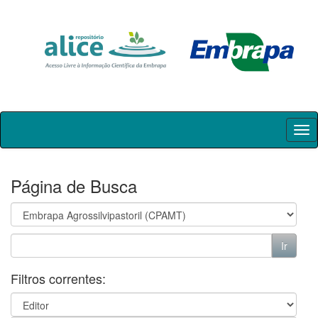
Skip
navigation
Página de Busca
Filtros correntes: