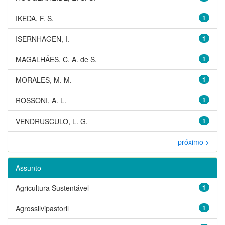
IKEDA, F. S.
1
ISERNHAGEN, I.
1
MAGALHÃES, C. A. de S.
1
MORALES, M. M.
1
ROSSONI, A. L.
1
VENDRUSCULO, L. G.
1
próximo >
Assunto
Agricultura Sustentável
1
Agrossilvipastoril
1