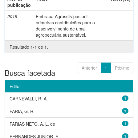
publicação
2019
Embrapa Agrossilvipastoril:
-
primeiras contribuições para o
desenvolvimento de uma
agropecuária sustentável.
Resultado 1-1 de 1.
Anterior
1
Póximo
Busca facetada
Editor
CARNEVALLI, R. A.
1
FARIA, G. R.
1
FARIAS NETO, A. L. de
1
FERNANDES JUNIOR, F.
1