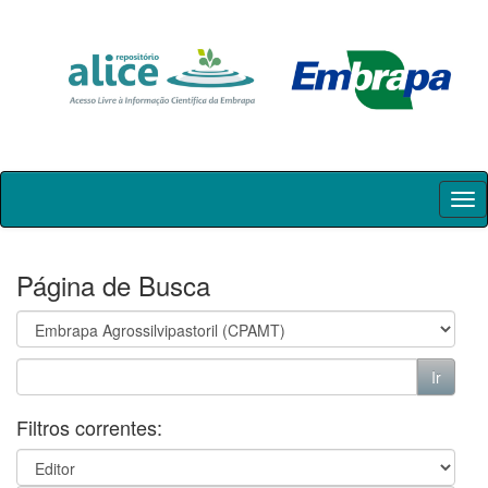
Skip
navigation
Página de Busca
Filtros correntes: