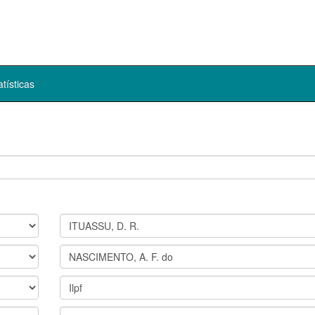
atísticas