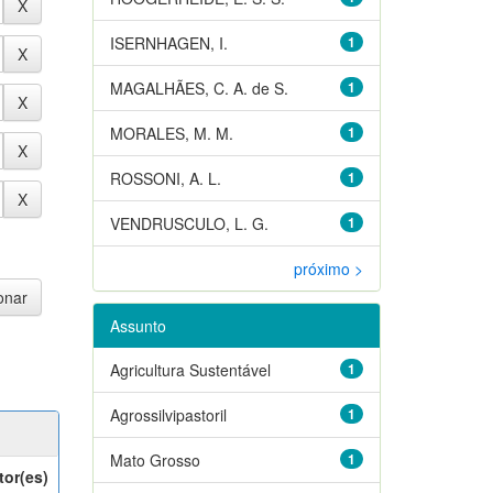
ISERNHAGEN, I.
1
MAGALHÃES, C. A. de S.
1
MORALES, M. M.
1
ROSSONI, A. L.
1
VENDRUSCULO, L. G.
1
próximo >
Assunto
Agricultura Sustentável
1
Agrossilvipastoril
1
Mato Grosso
1
tor(es)