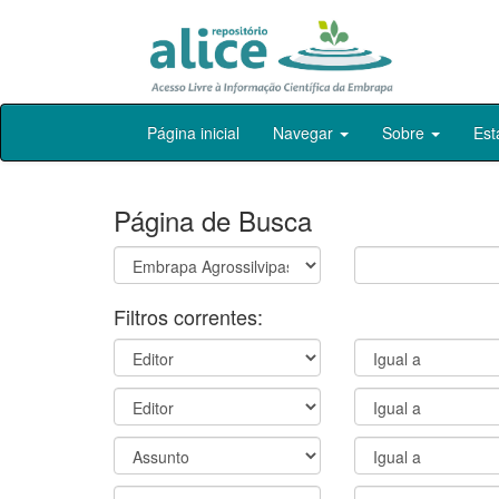
Skip
Página inicial
Navegar
Sobre
Est
navigation
Página de Busca
Filtros correntes: