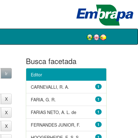
Busca facetada
Editor
CARNEVALLI, R. A.
1
FARIA, G. R.
1
FARIAS NETO, A. L. de
1
FERNANDES JUNIOR, F.
1
HOOGERHEIDE, E. S. S.
1