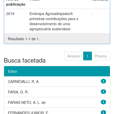
publicação
2019
Embrapa Agrossilvipastoril:
-
primeiras contribuições para o
desenvolvimento de uma
agropecuária sustentável.
Resultado 1-1 de 1.
Anterior
1
Póximo
Busca facetada
Editor
CARNEVALLI, R. A.
1
FARIA, G. R.
1
FARIAS NETO, A. L. de
1
FERNANDES JUNIOR, F.
1