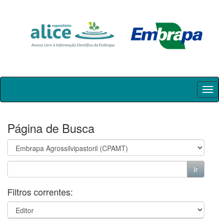
Skip
navigation
Página de Busca
Filtros correntes: