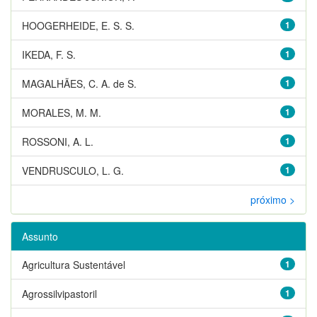
HOOGERHEIDE, E. S. S.
1
IKEDA, F. S.
1
MAGALHÃES, C. A. de S.
1
MORALES, M. M.
1
ROSSONI, A. L.
1
VENDRUSCULO, L. G.
1
próximo >
Assunto
Agricultura Sustentável
1
Agrossilvipastoril
1