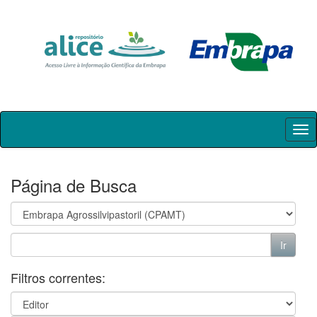
Skip
navigation
Página de Busca
Filtros correntes: