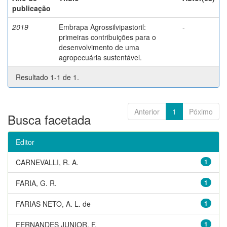
publicação
2019
Embrapa Agrossilvipastoril:
-
primeiras contribuições para o
desenvolvimento de uma
agropecuária sustentável.
Resultado 1-1 de 1.
Anterior
1
Póximo
Busca facetada
Editor
CARNEVALLI, R. A.
1
FARIA, G. R.
1
FARIAS NETO, A. L. de
1
FERNANDES JUNIOR, F.
1