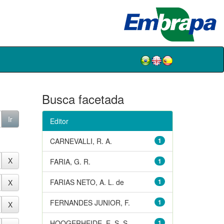
Busca facetada
Editor
CARNEVALLI, R. A.
1
FARIA, G. R.
1
FARIAS NETO, A. L. de
1
FERNANDES JUNIOR, F.
1
HOOGERHEIDE, E. S. S.
1