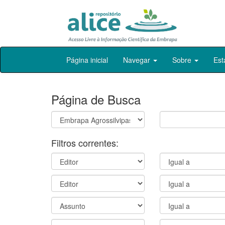
Skip
Página inicial
Navegar
Sobre
Est
navigation
Página de Busca
Filtros correntes: