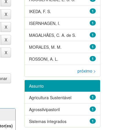
IKEDA, F. S.
1
ISERNHAGEN, I.
1
MAGALHÃES, C. A. de S.
1
MORALES, M. M.
1
ROSSONI, A. L.
1
próximo >
Assunto
Agricultura Sustentável
1
Agrossilvipastoril
1
Sistemas integrados
1
tor(es)