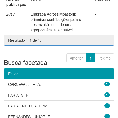
publicação
2019
Embrapa Agrossilvipastoril:
-
primeiras contribuições para o
desenvolvimento de uma
agropecuária sustentável.
Resultado 1-1 de 1.
Anterior
1
Póximo
Busca facetada
Editor
CARNEVALLI, R. A.
1
FARIA, G. R.
1
FARIAS NETO, A. L. de
1
FERNANDES JUNIOR, F.
1