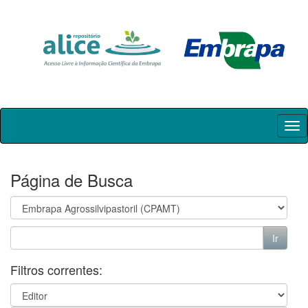
Skip
navigation
Página de Busca
Filtros correntes: